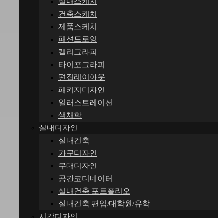
실내스케치
건축스케치
제품스케치
패션드로잉
캘리그라피
타이포그라피
편집레이아웃
패키지디자인
일러스트레이션
색채학
실내디자인
실내건축
가구디자인
무대디자인
공간코디네이터
실내건축 포트폴리오
실내건축 편입/대학원/유학
시각디자인