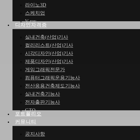
라이노3D
스케치업
V-ray
디자인자격증
실내건축(산업)기사
컬리리스트(산업)기사
시각디자인(산업)기사
제품디자인(산업)기사
게임그래픽전문가
컴퓨터그래픽운용기능사
전산응용건축제도기능사
실내건축기능사
전자출판기능사
GTQ
포트폴리오
커뮤니티
공지사항