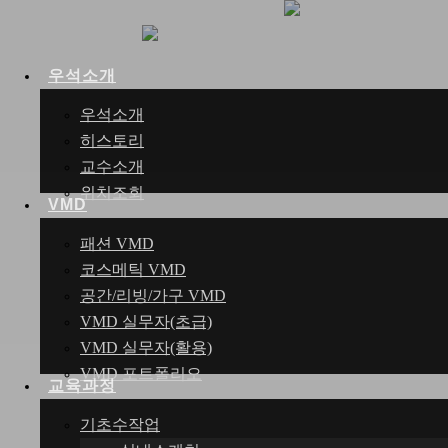
Skip
Clo
to
Me
main
우석소개
search
Menu
content
우석소개
히스토리
교수소개
위치조회
VMD
패션 VMD
코스메틱 VMD
공간/리빙/가구 VMD
VMD 실무자(초급)
VMD 실무자(활용)
VMD 포트폴리오
교육과정
기초수작업